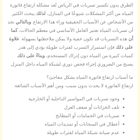
الطرق بدون تكسير تسربات في الرياض تُعد مشكلة ارتفاع فاتورة
المياه من أكثر المشكلات شيوعًا في المنازل،
لذلك
يبحث الكثير
من الأشخاص عن الأسباب الحقيقية وراء هذا الارتفاع.
وبالتالي
نجد
أن تسربات المياه تعتبر العامل الأساسي في معظم الحالات،
كما
أن
هذه التسربات قد تكون خفية ولا يمكن ملاحظتها بسهولة.
علاوة
على ذلك
فإن استمرار التسرب لفترات طويلة يؤدي إلى هدر
كميات كبيرة من المياه دون إدراك المستخدم،
وبناءً على ذلك
يصبح من الضروري إجراء فحص دوري لشبكة المياه داخل المنزل.
ما أسباب ارتفاع فاتورة المياه بشكل مفاجئ؟
ارتفاع الفاتورة لا يحدث بدون سبب، ومن أهم الأسباب الشائعة:
وجود تسربات في المواسير الداخلية أو الخارجية
تلف الخزانات أو ضعف العزل
تسربات في الحمامات أو المطابخ
أعطال في السخانات أو تمديدات المياه
عدم صيانة شبكة المياه لفترات طويلة