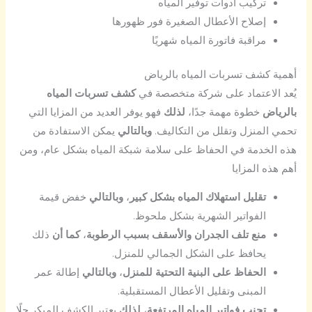
تركيب أدوات توفير المياه
إصلاح الأعطال الصغيرة فور ظهورها
مراقبة فاتورة المياه شهريًا
أهمية كشف تسربات المياه بالرياض
يُعد الاعتماد على شركة متخصصة في
كشف تسربات المياه
بالرياض
خطوة مهمة جدًا،
لذلك
فهو يوفر العديد من المزايا التي
تحمي المنزل وتقلل من التكاليف.
وبالتالي
يمكن الاستفادة من
هذه الخدمة في الحفاظ على سلامة شبكة المياه بشكل عام، ومن
أهم هذه المزايا
تقليل استهلاك المياه بشكل كبير
،
وبالتالي
خفض قيمة
الفواتير الشهرية بشكل ملحوظ.
منع تلف الجدران والأسقف بسبب الرطوبة
،
كما أن
ذلك
يحافظ على الشكل الجمالي للمنزل.
الحفاظ على البنية التحتية للمنزل
،
وبالتالي
إطالة عمر
المبنى وتقليل الأعطال المستقبلية.
تجنب فواتير المياه المرتفعة
،
لذلك
يعتبر الكشف المبكر حلًا