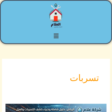
خطي
لى
لمحتوى
القائمة
تسربات
حل