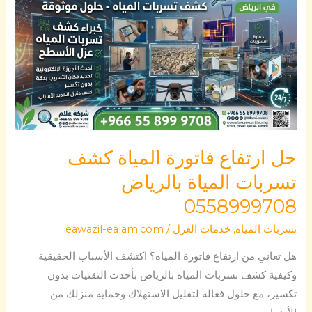
ارتفاع
فاتورة
المياة
كشف
تسربات
المياة
بالرياض
0558999708
حل ارتفاع فاتورة المياة كشف
تسربات المياة بالرياض
0558999708
تسربات المياه
,
خدمات العزل
/
eawazil-ealam.com
هل تعاني من ارتفاع فاتورة المياه؟ اكتشف الأسباب الحقيقية
وكيفية كشف تسربات المياه بالرياض بأحدث التقنيات بدون
تكسير، مع حلول فعالة لتقليل الاستهلاك وحماية منزلك من