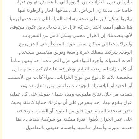
بالرياض عزل الخزانات من الأمور اللي ما ينفعش نتهاون فيها،
خاصة في مدينة زي الرياض، اللي مناخها الحار والرطوبة فيها
بيأثروا بشكل كبير على صحة وسلامة المياه اللي بنستخدمها يومياً.
هنا بتظهر أهمية اختيار شركة عزل خزانات بالرياض تكون موثوقة،
لأنها بتضمنلك إن الخزان محمي بشكل كامل من التسربات،
والتراكمات اللي ممكن تسبب تلوث المياه أو تلف الخزان مع
الوقت. شركتنا بتمتلك خبرة واسعة وفريق متخصص يستخدم
أحدث التقنيات وأجود المواد في عزل الخزانات. إحنا بنفهم تماماً
أن كل خزان ليه وضعه الخاص وظروفه، علشان كده بنقدم حلول
مخصصة تلائم كل نوع من أنواع الخزانات، سواء كانت من الأسمنت
أو الحديد أو البلاستيك. الجودة عندنا مش بس شعار، ده وعد
بنقدمه من خلال نتائج ملموسة ومدة ضمان طويلة على كل عملية
عزل بنقوم بيها. إحنا بنحرص على أن نوفرلك حماية كاملة، بحيث
تقدر تستخدم المياه بدون قلق من التلوث أو التسرب، ونحافظ
على عمر الخزان لأطول فترة ممكنة. مع شركتنا، هتلاقي دايمًا
خدمة مميزة، وأسعار مناسبة، واهتمام حقيقي بالتفاصيل،