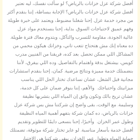
أفضل شركة عزل خزانات بالرياض؟ لو سألت نفسك، ليه نعتبر
أفضل شركة عزل خزانات بالرياض؟ الإجابة ببساطة، إننا بنقدم أكثر
من مجرد خدمة عزل. إحنا شغلنا مضبوط، ويعتمد على خبرة طويلة
وفهم عميق لاحتياجات السوق. بداية، إحنا بنستخدم مواد عزل
عالية الجودة، مقاومة للتسرب والتآكل، وبتدوم معاك فترة طويلة.
ده معناه إنك مش هتحتاج تتعب تاني، وخزانك هيكون محمي من
المشاكل اللي ممكن تحصل. بعد كده، فريقنا من الفنيين مدرب
كويس، بيشتغل بدقة واهتمام بالتفاصيل. وده اللي بيفرق، لأننا
بنضمنلك خدمة مميزة ونتائج مرضية. كمان، إحنا بنقدم استشارات
مجانية قبل الشغل، عشان نساعدك تختار الحل اللي يناسب
ميزانيتك واحتياجك. والأهم، إننا بنوفر ضمان على كل خدمة،
عشان تريح بالك وتكون واثق إن المياه اللي بتشربها نظيفة
وسليمة. مع الوقت، بقى واضح إن شركتنا مش بس شركة عزل
خزانات بالرياض، ده كمان شركة بتفهم أهمية المياه النظيفة
وطول عمر الخزان. وأخيرًا، إحنا بنسعى دايمًا للتطوير وتقديم
أفضل خدمة بأسعار مناسبة. لو عايز تختار شركة موثوقة، تضمنلك
حماية المياه وتطول عمر الخزان، يبقى شركتنا هي الاختيار