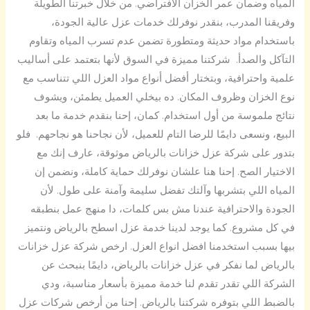
المياه وضمان عمر الخزان الافتراضي. من خلال خبرتنا الطويلة
وفريقنا المدرب، بنقدر نوفرلك خدمات عزل عالية الجودة،
باستخدام مواد حديثة ومتطورة تضمن عدم تسرب المياه وتقاوم
التآكل والصدأ. شركتنا مميزة في السوق لأنها بتعتمد على أساليب
علمية واحترافية، وبتختار أفضل أنواع مواد العزل اللي تتناسب مع
نوع الخزان وظروف المكان. ده بيخلي العميل يطمئن، ويشوف
نتائج ملموسة من أول استخدام. كمان، إحنا بنقدم خدمة ما بعد
البيع، ونسعى دايمًا للرضا التام للعميل، لأن نجاحنا هو نجاحهم. فلو
بتدور على شركة عزل خزانات بالرياض موثوقة، عارف إنك مع
الاختيار الصح. إحنا هنا علشان نوفرلك حماية كاملة، ونضمن إن
المياه اللي بتشربها وآلتك تفضل سليمة وآمنة على طول. لأن
الجودة والاحترافية عندنا مش بس كلمات، دا منهج عمل بنطبقه
في كل مشروع. كما يوجد لدينا خدمة عزل اسطح بالرياض ونتميز
بيها بسبب استخدمنا افضل انواع العزل. ارخص شركة عزل خزانات
بالرياض لما نفكر في عزل خزانات بالرياض، دايمًا بنبحث عن
الشركة اللي تقدر تقدم لنا خدمة مميزة بأسعار مناسبة، ودي
بالضبط اللي بتوفره شركتنا بالرياض. إحنا من أرخص شركات عزل