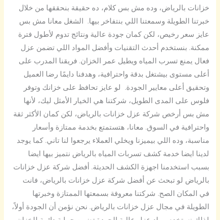
خزانات بالرياض، وده مش بس كلام، ده حقيقة بنحققها من خلال
خبرتنا الطويلة وسمعتنا اللي بنتفاخر بيها. الشغل معانا مش بس
عايز سعر رخيص، لكن كمان جودة عالية ونتائج تدوم لأطول فترة
ممكنة. بنستخدم أحدث التقنيات وأفضل المواد اللي تضمن عزل
فعال يمنع تسرب المياه ويطيل عمر الخزان. فريقنا المدرب على
أعلى مستوى بيشتغل بدقة واحترافية، وهدفنا دايمًا رضا العميل
وتحقيق أعلى معايير الجودة. لو عايز تحافظ على خزانك وتوفر
فلوس على المدى الطويل، شركتنا هي الخيار الأمثل ليك، لأنها
مش بس أرخص شركة عزل خزانات بالرياض، لكن كمان الأكثر ثقة
واحترافية في السوق. معانا، هتستمتع بخدمة ممتازة وأسعار
مناسبة، وده اللي بيميزنا ويخلي العملاء يرجعوا لنا تاني. كما يوجد
لدينا ايضا خدمة كشف تسربات المياه بالرياض نتميز بيها ايضا
بسبب استخدمنا اجهزة الكشف الحديثة. أفضل شركة عزل خزانات
بالرياض لو تبحث عن أفضل شركة عزل خزانات بالرياض، فانت
في المكان الصح. شركتنا معروفة بسمعتها الممتازة وخبرتها
الطويلة في مجال عزل خزانات بالرياض. نحن نؤمن أن الجودة أولاً،