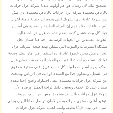
الصحيح ليك. لأن رضاك هو أهم أولوية عندنا. شركة عزل خزانات
بالرياض معتمدة شركة عزل خزانات بالرياض معتمدة، دي مش
بس شركة عادية. دي الشريك اللي هيوفرلك حماية كاملة لخزان
المياه بتاعك. إحنا بنفهم إن المياه النظيفة والصحية هي أساس
حياة كل بيت. عشان كده، بنقدم خدمات عزل خزانات عالية
الجودة، معتمدين من الجهات الرسمية. إحنا هنا عشان نحل
مشكلة التسريبات والتلوث اللي ممكن يهدد صحة أسرتك. عزل
الخزان مش مجرد خطوة عابرة، ده استثمار في أمان بيتك وصحة
عيلتك. بنستخدم أحدث التقنيات والمواد المعتمدة، لضمان عزل
محكم يدوم لسنوات طويلة. كل ده مع فريق فني محترف، دقيق
في الشغل، ومتعاون جدًا مع العملاء. لو انت في الرياض وبتبحث
عن شركة عزل خزانات معتمدة، يبقى اختيارك واضح. إحنا بنقدم
ضمان على كل خدمة، ونسعى دايمًا لراحة العميل ورضاه. لأن
شركة عزل خزانات بالرياض معتمدة، مش بس اسم، ده وعد
بتوفير أعلى مستوى من الجودة والأمان. تواصل معانا اليوم، وخلي
المياه في بيتك دايمًا نظيفة وآمنة. اهمية شركة عزل خزانات