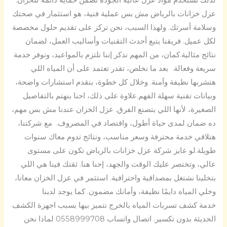
لذلك نستخدم مواد عزل عالية الجودة تضمن حماية دائمة للخزان.
عزل خزانات بالرياض مش بس عملية فنية، هو استثمار في صحتك
وسلامة أسرتك. ولهذا السبب، نحن نركز على تقديم حلول مخصصة
لكل عميل. فريقنا يتبع أحدث التقنيات وأساليب العمل، لضمان
نتائج مثالية.كمان، من المهم نذكر إننا نلتزم بالمواعيد، ونوفر خدمة
سريعة وفعالة. بعد ما نخلص، تقدر تعتمد على أن المياه اللي
هتشربها نظيفة وآمنة. وخلال كل خطوة، بنقدم استشارات واضحة،
وبيانات تقنية سهلة الفهم.علاوة على ذلك، احنا بنهتم بالتفاصيل
الصغيرة، لأنها اللي بتصنع الفرق. عزل الخزان عندنا مش بس مهم،
ده ضمان لمدى حياة أطول، واقتصاد في المصروف. مع شركتنا،
هتلاقي خدمة محترفة وسعر مناسب، ونتائج تدوم معاك سنوات
طويلة.لو عايز شركة عزل خزانات بالرياض تكون على مستوى
عالي، وتختصر عليك الوقت والجهد، إحنا هنا. ثقتك فينا هي اللي
بتخلينا نشتغل بمصداقية واحترافية. استثمر في عزل الخزان معانا،
وخلي المياه دايمًا نظيفة، وأمانك مضمون. كما يوجد لدينا
خدمة كشف تسربات المياه بالخرج نتميز بيها بسبب اجهزة الكشف
الحديثة بدون تكسير. اتصال واتساب 0558999708 لماذا نحن